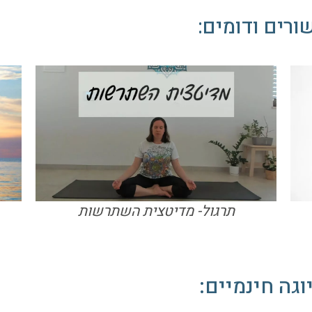
ורים ודומים:
תרגול- מדיטצית השתרשות
וגה חינמיים: