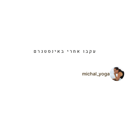
עקבו אחרי באינסטגרם
michal_yoga
ר