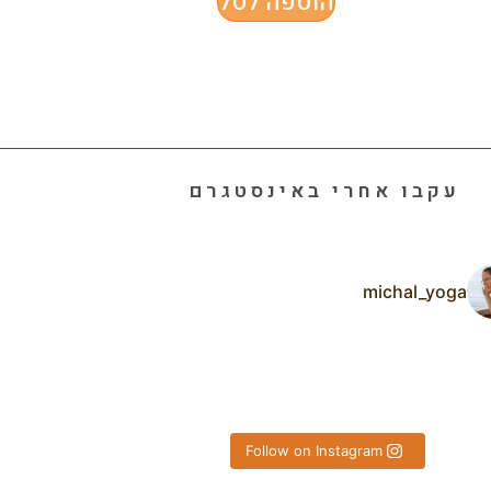
הוספה לסל
עקבו אחרי באינסטגרם
michal_yoga
רי החופשה
תרפיה בקורס ההוויה כש
Follow on Instagram