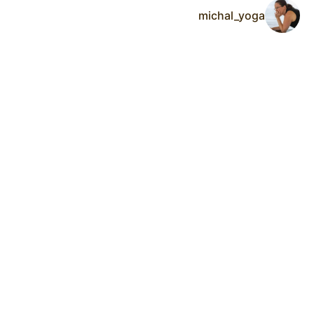
michal_yoga
ר
ה