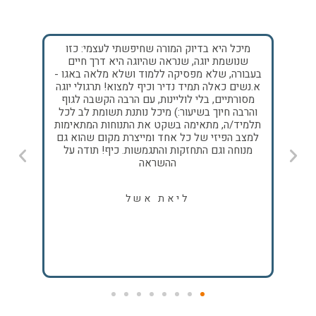
ת
מיכל היא בדיוק המורה שחיפשתי לעצמי: כזו
אחד 
מות
שנושמת יוגה, שנראה שהיוגה היא דרך חיים
היה
ה של
בעבורה, שלא מפסיקה ללמוד ושלא מלאה באגו -
לסטו
ום,
א.נשים כאלה תמיד נדיר וכיף למצוא! תרגולי יוגה
רכ
ש,
מסורתיים, בלי לוליינות, עם הרבה הקשבה לגוף
ולהתלו
גשה
והרבה חיוך בשיעור:) מיכל נותנת תשומת לב לכל
להרפות
ול
תלמיד/ה, מתאימה בשקט את התנוחות המתאימות
יות
למצב הפיזי של כל אחד ומייצרת מקום שהוא גם
להחזיק
מנוחה וגם התחזקות והתגמשות. כיף! תודה על
לכנס 
ההשראה
וגדילה
לה, 
לכייף
ליאת אשל
ויו
ומכו