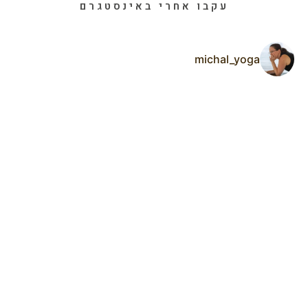
עקבו אחרי באינסטגרם
michal_yoga
ר
ה