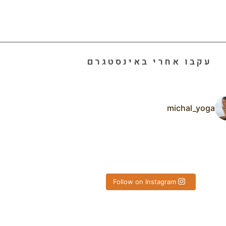
עקבו אחרי באינסטגרם
michal_yoga
רי החופשה
תרפיה בקורס ההוויה כש
Follow on Instagram