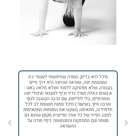
מיכל היא בדיוק המורה שחיפשתי לעצמי: כזו
אחד הד
ת
שנושמת יוגה, שנראה שהיוגה היא דרך חיים
היה ל
של
בעבורה, שלא מפסיקה ללמוד ושלא מלאה באגו -
לסטודי
ם,
א.נשים כאלה תמיד נדיר וכיף למצוא! תרגולי יוגה
רכה 
מסורתיים, בלי לוליינות, עם הרבה הקשבה לגוף
ולהתלוו
ה
והרבה חיוך בשיעור:) מיכל נותנת תשומת לב לכל
להרפות, 
ל
תלמיד/ה, מתאימה בשקט את התנוחות המתאימות
יותר 
למצב הפיזי של כל אחד ומייצרת מקום שהוא גם
להחזיק 
מנוחה וגם התחזקות והתגמשות. כיף! תודה על
לכנס א
ההשראה
וגדילה. 
לה, שנ