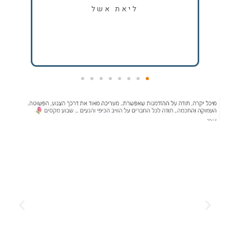
לכייף ע
ליאת אשל
ויותר
ומכווץ