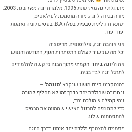
נעים מאוד
אני מיכל נישטיין להט.
מתרגלת יוגה מאז שנת 1996, מלמדת יוגה מאז שנת 2003.
מורה בכירה ליוגה, מורה מוסמכת לפילאטיס,
תזונאית קלינית טבעית, בעלת B.A. בפסיכולוגיה ואמנות
ועוד ועוד.
אני אוהבת יוגה, פילוסופיה, מדיטציה
וכל מה שקשור לעולם התפתחות הגוף, התודעה והנפש.
את ה
'יוגה ביחד'
הקמתי מתוך הבנה כי קשה לתלמידים
לתרגל יוגה לבד בבית.
בסנסקריט קיים מושג שנקרא
'סנגהה'
–
זו חבורה שהולכת יחד בדרך.זהו לא תחליף למורה.
זוהי קהילה שהולכת יחד,
כדי לתת נפח לתרגול האישי שמהווה את הבסיס
להתפתחות שלנו.
מוזמנים להצטרף וללכת יחד איתנו בדרך היוגה.