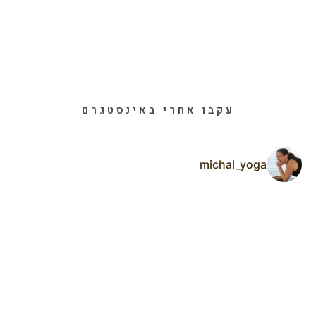
עקבו אחרי באינסטגרם
michal_yoga
ר