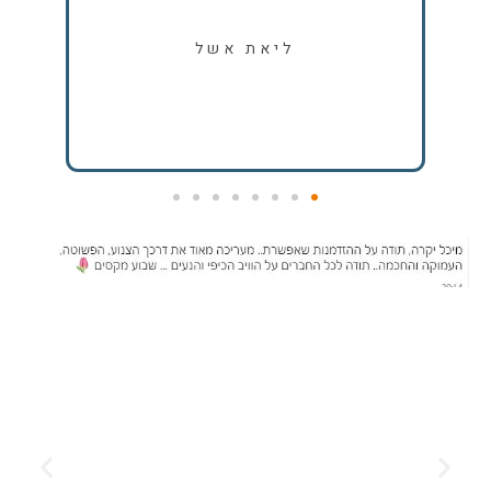
לה, 
לכייף
ליאת אשל
ויו
ומכו