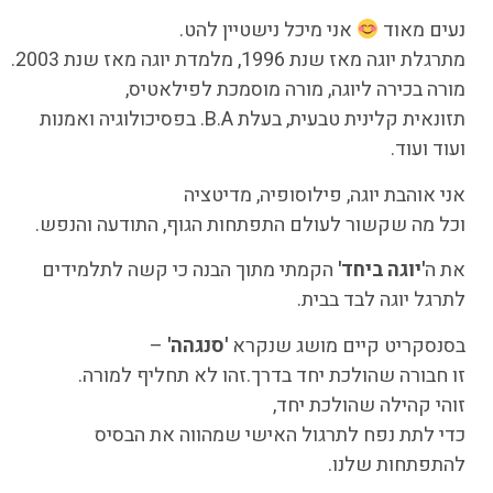
נעים מאוד
אני מיכל נישטיין להט.
מתרגלת יוגה מאז שנת 1996, מלמדת יוגה מאז שנת 2003.
מורה בכירה ליוגה, מורה מוסמכת לפילאטיס,
תזונאית קלינית טבעית, בעלת B.A. בפסיכולוגיה ואמנות
ועוד ועוד.
אני אוהבת יוגה, פילוסופיה, מדיטציה
וכל מה שקשור לעולם התפתחות הגוף, התודעה והנפש.
את ה
'יוגה ביחד'
הקמתי מתוך הבנה כי קשה לתלמידים
לתרגל יוגה לבד בבית.
בסנסקריט קיים מושג שנקרא
'סנגהה'
–
זו חבורה שהולכת יחד בדרך.זהו לא תחליף למורה.
זוהי קהילה שהולכת יחד,
כדי לתת נפח לתרגול האישי שמהווה את הבסיס
להתפתחות שלנו.