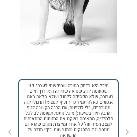
ת
מיכל היא בדיוק המורה שחיפשתי לעצמי: כזו
אחד 
מות
שנושמת יוגה, שנראה שהיוגה היא דרך חיים
היה
ה של
בעבורה, שלא מפסיקה ללמוד ושלא מלאה באגו -
לסטו
ום,
א.נשים כאלה תמיד נדיר וכיף למצוא! תרגולי יוגה
רכ
ש,
מסורתיים, בלי לוליינות, עם הרבה הקשבה לגוף
ולהתלו
גשה
והרבה חיוך בשיעור:) מיכל נותנת תשומת לב לכל
להרפות
ול
תלמיד/ה, מתאימה בשקט את התנוחות המתאימות
יות
למצב הפיזי של כל אחד ומייצרת מקום שהוא גם
להחזיק
מנוחה וגם התחזקות והתגמשות. כיף! תודה על
לכנס 
ההשראה
וגדילה