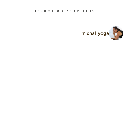
עקבו אחרי באינסטגרם
michal_yoga
ר
ה