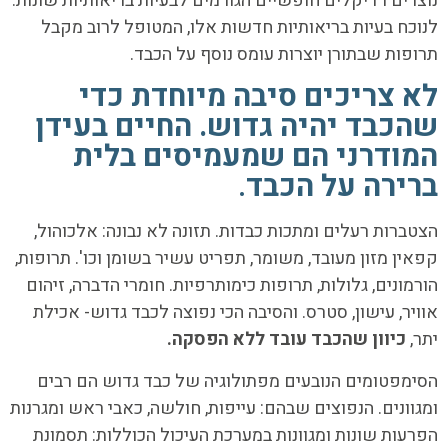
נוצרים רדיקלים חופשיים הגורמים לבעיות בריאותיות שונות.
לנוכח בעיות בריאותיות חדשות אלו, המטופל לרוב מקבל
תרופות שבתורן יוצרות עומס נוסף על הכבד.
לא צריכים סיבה מיוחדת כדי
שהכבד יהיה גדוש. החיים בעידן
המודרני הם שמעמיסים בלית
ברירה על הכבד
.
הצטברות רעלים ומתכות כבדות. תזונה לא נבונה: אלכוהול,
קפאין מזון מעובד, משומר, תפריט עשיר בשומן וכו'. תרופות,
הורמונים, גלולות, תרופות כימותרפיות. חומרי הדברה, זיהום
אוויר, עישון, סטרס. והסיבה הכי נפוצה לכבד גדוש- אכילת
יתר,
כיוון שהכבד עובד ללא הפסקה.
הסימפטומים הנובעים מפתולוגיה של כבד גדוש הם רבים
ומגוונים. הנפוצים שבהם: עייפות, חולשה, כאבי ראש ומגרנות
הפרעות שונות ומגוונות במערכת העיכול הכוללות: תסמונת