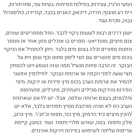
המעי הרגיז, עצירות, בחילות ונפיחות. בעיות עור, סחרחורות,
ריח רע מהגוף, חרדה, דיכאון, כאבים בכבד, קנדידה, כולסטרול
גבוה, סכרת ועוד.
ישנן דרכים רבות לעשות ניקוי לכבד. החל מתפריטים שונים,
צום מיצים, מונודיאט- תפריט בו אוכלים מזון אחד או מספר
מזונות ספורים וכלה בצום מים בלבד. ניתן להתחיל את הניקוי
בכוס מים פושרים עם חצי לימון סחוט וכף שמן זית על
הבוקר. זה הרבה פחות מגעיל ממה שזה נשמע ויש להמתין
חצי שעה לפני הקפה או ארוחת הבוקר. לחילופין אפשר
להמיר את ארוחת הערב בכוס מיץ פירות או ירקות. מיצי
הפירות והירקות מכילים ויטמינים, מינרלים, פחמימות
וחלבונים, בעצם ארוחה שלמה. אבל- יש לדאוג שארוחת
הערב הזו לא תהיה מורכבת ממיץ תפוזים בלבד, אלא יש
להכין מיצים כיד הדמיון; מיץ גזר, תפוח וג'ינג'ר. מיץ כרוב,
סלק ותפוח. בננה, שורש סלרי ותפוז. ועוד. כמובן, קיימת
עדיפות עליונה לשימוש בפירות וירקות אורגנים.