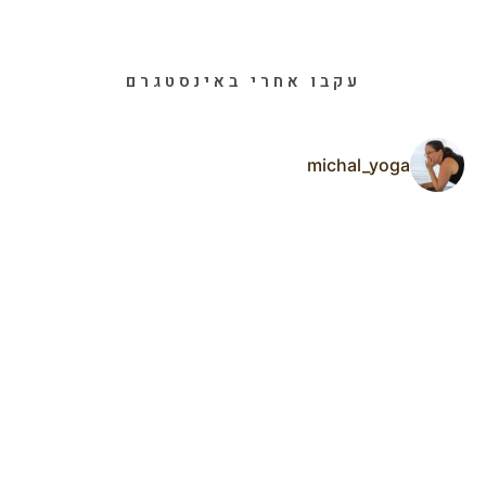
עקבו אחרי באינסטגרם
michal_yoga
ר
ה